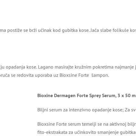
ostiže se brži učinak kod gubitka kose. Jača slabe folikule kose 
čju opadanja kose. Lagano masirajte kružnim pokretima najmanje j
eporuča se redovita uporaba uz Bioxsine Forte šampon.
Bioxine Dermagen Forte Sprey Serum, 3 x 50 m
Biljni serum za intenzivno opadanje kose; Za s
Bioxsine Forte serum temelji se na aktivnoj b
fito-ekstrakata za učinkovito smanjenje gubitka 