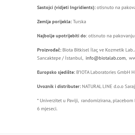
Sastojci (vidjeti Ingridients):
otisnuto na pakov
Zemlja porijekla:
Turska
Najbolje upotrijebiti do
: otisnuto na pakovanju
Proizvođač
:
Biota Bitkisel İlaç ve Kozmetik Lab
Sancaktepe / İstanbul,
info@biotalab.com
, ww
Europsko sjedište:
B’IOTA Laboratories GmbH H
Uvoznik i distributer:
NATURAL LINE d.o.o Saraje
* Univerzitet u Paviji, randomizirana, placebo
6 mjeseci.