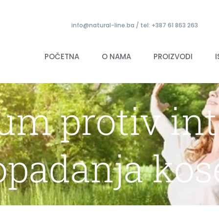
info@natural-line.ba / tel: +387 61 863 263
POČETNA
O NAMA
PROIZVODI
rum protiv i
opadanja kos