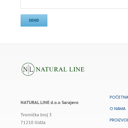
POČETN
NATURAL LINE d.o.o Sarajevo
O NAMA
Tvornička broj 3
PROIZVO
71210 Ilidža