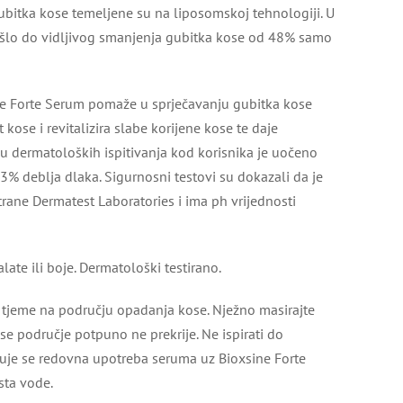
gubitka kose temeljene su na liposomskoj tehnologiji. U
došlo do vidljivog smanjenja gubitka kose od 48% samo
ine Forte Serum pomaže u sprječavanju gubitka kose
t kose i revitalizira slabe korijene kose te daje
lju dermatoloških ispitivanja kod korisnika je uočeno
% deblja dlaka. Sigurnosni testovi su dokazali da je
rane Dermatest Laboratories i ima ph vrijednosti
late ili boje. Dermatološki testirano.
 tjeme na području opadanja kose. Nježno masirajte
 područje potpuno ne prekrije. Ne ispirati do
učuje se redovna upotreba seruma uz Bioxsine Forte
sta vode.