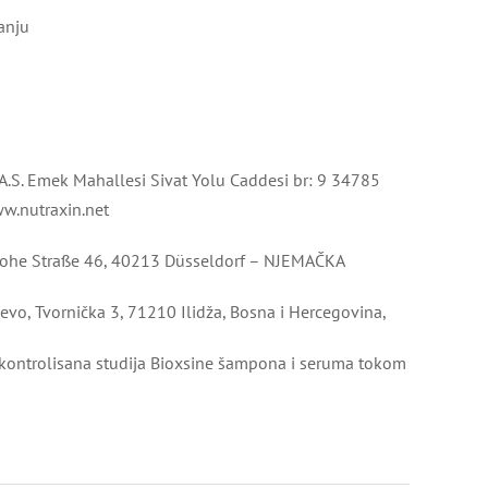
anju
. A.S. Emek Mahallesi Sivat Yolu Caddesi br: 9 34785
w.nutraxin.net
ohe Straße 46, 40213 Düsseldorf – NJEMAČKA
vo, Tvornička 3, 71210 Ilidža, Bosna i Hercegovina,
m kontrolisana studija Bioxsine šampona i seruma tokom