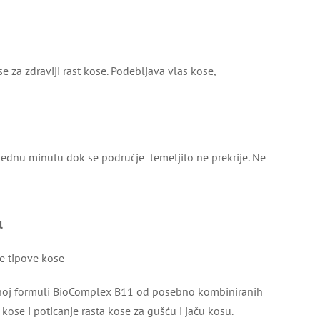
za zdraviji rast kose. Podebljava vlas kose,
ednu minutu dok se područje temeljito ne prekrije. Ne
l
ve tipove kose
iljnoj formuli BioComplex B11 od posebno kombiniranih
kose i poticanje rasta kose za gušću i jaču kosu.