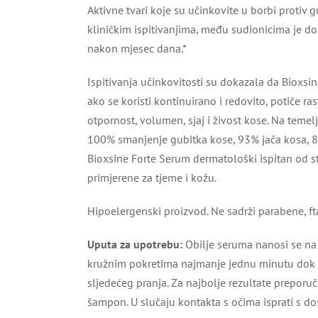
Aktivne tvari koje su učinkovite u borbi protiv 
kliničkim ispitivanjima, među sudionicima je 
nakon mjesec dana.*
Ispitivanja učinkovitosti su dokazala da Bioxs
ako se koristi kontinuirano i redovito, potiče ras
otpornost, volumen, sjaj i živost kose. Na teme
100% smanjenje gubitka kose, 93% jača kosa, 83
Bioxsine Forte Serum dermatološki ispitan od st
primjerene za tjeme i kožu.
Hipoelergenski proizvod. Ne sadrži parabene, fta
Uputa za upotrebu:
Obilje seruma nanosi se na
kružnim pokretima najmanje jednu minutu dok se
sljedećeg pranja. Za najbolje rezultate prepor
šampon. U slučaju kontakta s očima isprati s do