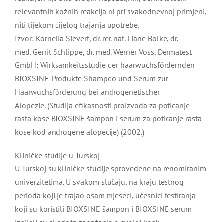
relevantnih kožnih reakcija ni pri svakodnevnoj primjeni,
niti tijekom cijelog trajanja upotrebe.
Izvor: Kornelia Sievert, dr. rer. nat. Liane Bolke, dr.
med. Gerrit Schlippe, dr. med. Werner Voss, Dermatest
GmbH: Wirksamkeitsstudie der haarwuchsfördernden
BIOXSINE-Produkte Shampoo und Serum zur
Haarwuchsförderung bei androgenetischer
Alopezie. (Studija efikasnosti proizvoda za poticanje
rasta kose BIOXSINE šampon i serum za poticanje rasta
kose kod androgene alopecije) (2002.)
Kliničke studije u Turskoj
U Turskoj su kliničke studije sprovedene na renomiranim
univerzitetima. U svakom slučaju, na kraju testnog
perioda koji je trajao osam mjeseci, učesnici testiranja
koji su koristili BIOXSINE šampon i BIOXSINE serum