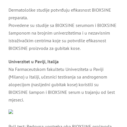
Dermatološke studije potvrđuju efikasnost BIOXSINE
preparata.
Provedene su studije sa BIOXSINE serumom i BIOXSINE
šamponom na brojnim univerzitetima i u nezavisnim
istraživačkim centrima koje su potvrdile efikasnost
BIOXSINE proizvoda za gubitak kose.
Univerzitet u Paviji, Italija
Na Farmaceutskom fakultetu Univerziteta u Paviji
(Milano) u Italiji, učesnici testiranja sa androgenom
alopecijom (nasljedni gubitak kose) koristili su
BIOXSINE šampon i BIOXSINE serum u trajanju od šest
mjeseci.
Pull test: Redovna upotreba oba BIOXSINE proizvoda