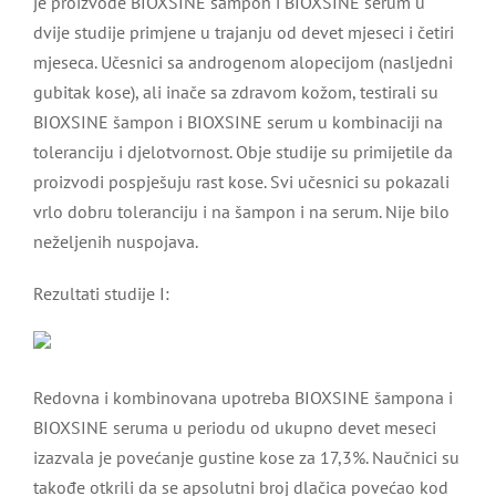
je proizvode BIOXSINE šampon i BIOXSINE serum u
dvije studije primjene u trajanju od devet mjeseci i četiri
mjeseca. Učesnici sa androgenom alopecijom (nasljedni
gubitak kose), ali inače sa zdravom kožom, testirali su
BIOXSINE šampon i BIOXSINE serum u kombinaciji na
toleranciju i djelotvornost. Obje studije su primijetile da
proizvodi pospješuju rast kose. Svi učesnici su pokazali
vrlo dobru toleranciju i na šampon i na serum. Nije bilo
neželjenih nuspojava.
Rezultati studije I:
Redovna i kombinovana upotreba BIOXSINE šampona i
BIOXSINE seruma u periodu od ukupno devet meseci
izazvala je povećanje gustine kose za 17,3%. Naučnici su
takođe otkrili da se apsolutni broj dlačica povećao kod