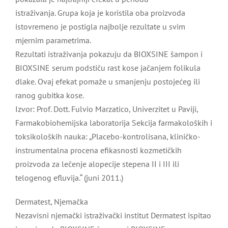
istraživanja. Grupa koja je koristila oba proizvoda
istovremeno je postigla najbolje rezultate u svim
mjernim parametrima.
Rezultati istraživanja pokazuju da BIOXSINE šampon i
BIOXSINE serum podstiču rast kose jačanjem folikula
dlake. Ovaj efekat pomaže u smanjenju postojećeg ili
ranog gubitka kose.
Izvor: Prof. Dott. Fulvio Marzatico, Univerzitet u Paviji,
Farmakobiohemijska laboratorija Sekcija farmakoloških i
toksikoloških nauka: „Placebo-kontrolisana, kliničko-
instrumentalna procena efikasnosti kozmetičkih
proizvoda za lečenje alopecije stepena II i III ili
telogenog efluvija.“ (juni 2011.)
Dermatest, Njemačka
Nezavisni njemački istraživački institut Dermatest ispitao