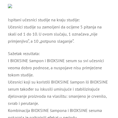
Ispitani učesnici studije na kraju studije:
Učesnici studije su zamoljeni da ocijene 5 pitanja na
skali od 1 do 10. U ovom slučaju, 1 označava „nije
primjenjivo“, a 10 „potpuno slaganje“.
Sažetak rezultata:
I BIOXSINE šampon i BIOXSINE serum su svi učesnici
veoma dobro podnose, a nuspojave nisu primjećene
tokom studije.
Učesnici koji su koristili BIOXSINE šampon ili BIOXSINE
serum također su iskusili umirujuće i stabilizirajuće
djelovanje proizvoda na vlasištu: smanjeno je crvenilo,
svrab i perutanje.
Kombinacija BIOXSINE šampona i BIOXSINE seruma
pokazala je najtrajniji efekat u periodu