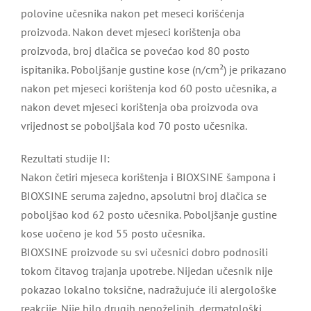
polovine učesnika nakon pet meseci korišćenja
proizvoda. Nakon devet mjeseci korištenja oba
proizvoda, broj dlačica se povećao kod 80 posto
ispitanika. Poboljšanje gustine kose (n/cm²) je prikazano
nakon pet mjeseci korištenja kod 60 posto učesnika, a
nakon devet mjeseci korištenja oba proizvoda ova
vrijednost se poboljšala kod 70 posto učesnika.
Rezultati studije II:
Nakon četiri mjeseca korištenja i BIOXSINE šampona i
BIOXSINE seruma zajedno, apsolutni broj dlačica se
poboljšao kod 62 posto učesnika. Poboljšanje gustine
kose uočeno je kod 55 posto učesnika.
BIOXSINE proizvode su svi učesnici dobro podnosili
tokom čitavog trajanja upotrebe. Nijedan učesnik nije
pokazao lokalno toksične, nadražujuće ili alergološke
reakcije. Nije bilo drugih nepoželjnih, dermatološki