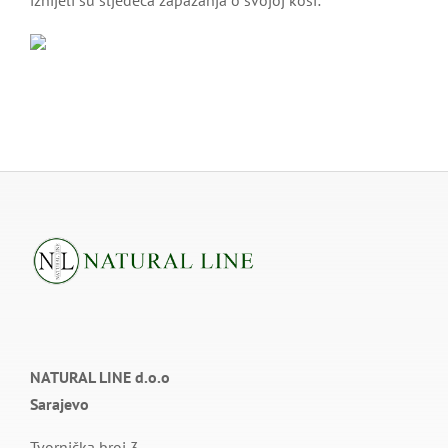
iznijeli su sljedeća zapažanja o svojoj kosi:
NATURAL LINE d.o.o
Sarajevo
Tvornička broj 3