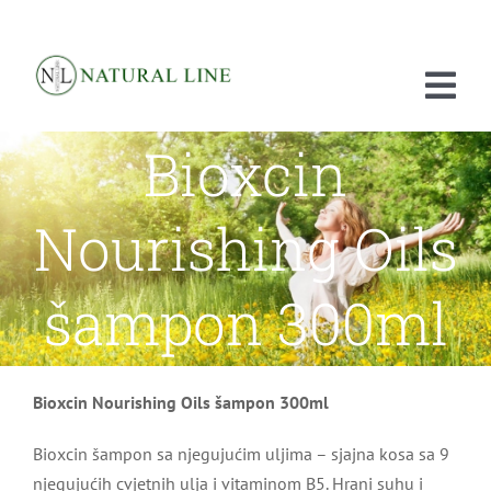
Skip
to
content
Tog
Bioxcin
Nav
POČETNA
Nourishing Oils
O NAMA
PROIZVODI
šampon 300ml
ISTRAŽIVANJA
PRODAJA
Bioxcin Nourishing Oils šampon 300ml
KONTAKT
Bioxcin šampon sa njegujućim uljima – sjajna kosa sa 9
njegujućih cvjetnih ulja i vitaminom B5. Hrani suhu i