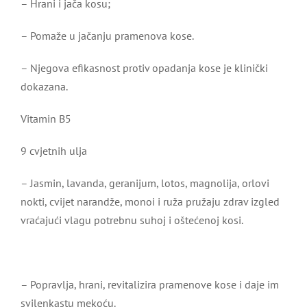
– Hrani i jača kosu;
– Pomaže u jačanju pramenova kose.
– Njegova efikasnost protiv opadanja kose je klinički
dokazana.
Vitamin B5
9 cvjetnih ulja
– Jasmin, lavanda, geranijum, lotos, magnolija, orlovi
nokti, cvijet narandže, monoi i ruža pružaju zdrav izgled
vraćajući vlagu potrebnu suhoj i oštećenoj kosi.
– Popravlja, hrani, revitalizira pramenove kose i daje im
svilenkastu mekoću.