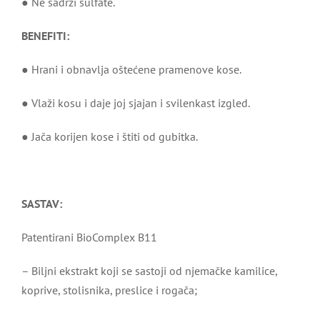
● Ne sadrži sulfate.
BENEFITI:
● Hrani i obnavlja oštećene pramenove kose.
● Vlaži kosu i daje joj sjajan i svilenkast izgled.
● Jača korijen kose i štiti od gubitka.
SASTAV:
Patentirani BioComplex B11
– Biljni ekstrakt koji se sastoji od njemačke kamilice,
koprive, stolisnika, preslice i rogača;