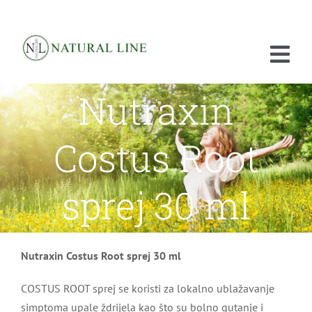
Skip
to
content
Tog
Nutraxin
Nav
POČETNA
Costus Root
O NAMA
PROIZVODI
sprej 30 ml
ISTRAŽIVANJA
PRODAJA
Nutraxin Costus Root sprej 30 ml
KONTAKT
COSTUS ROOT sprej se koristi za lokalno ublažavanje
simptoma upale ždrijela kao što su bolno gutanje i