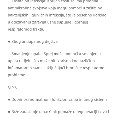
– Zaštita od infekcija: Korijen costusa ima prirodna
antimikrobna svojstva koja mogu pomoći u zaštiti od
bakterijskih i gljivičnih infekcija, što je posebno korisno
u održavanju zdravlja usne šupljine i gornjeg
respiratornog trakta.
● Zbog antiupalnog dejstva
– Smanjenje upala: Sprej može pomoći u smanjenju
upala u tijelu, što može biti korisno kod različitih
inflamatornih stanja, uključujući hronične respiratorne
probleme.
CINK
● Doprinosi normalnom funkcionisanju imunog sistema.
● Brže zarastanje rana: Cink pomaže u regeneraciji tkiva i