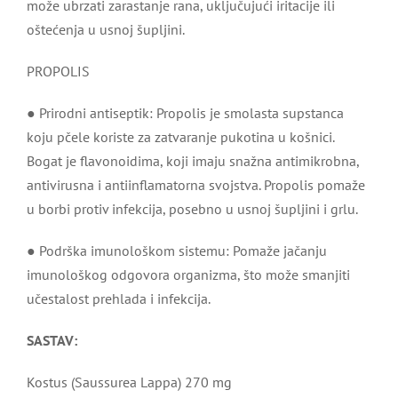
može ubrzati zarastanje rana, uključujući iritacije ili
oštećenja u usnoj šupljini.
PROPOLIS
● Prirodni antiseptik: Propolis je smolasta supstanca
koju pčele koriste za zatvaranje pukotina u košnici.
Bogat je flavonoidima, koji imaju snažna antimikrobna,
antivirusna i antiinflamatorna svojstva. Propolis pomaže
u borbi protiv infekcija, posebno u usnoj šupljini i grlu.
● Podrška imunološkom sistemu: Pomaže jačanju
imunološkog odgovora organizma, što može smanjiti
učestalost prehlada i infekcija.
SASTAV:
Kostus (Saussurea Lappa) 270 mg