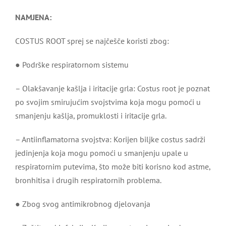
NAMJENA:
COSTUS ROOT sprej se najčešče koristi zbog:
● Podrške respiratornom sistemu
– Olakšavanje kašlja i iritacije grla: Costus root je poznat
po svojim smirujućim svojstvima koja mogu pomoći u
smanjenju kašlja, promuklosti i iritacije grla.
– Antiinflamatorna svojstva: Korijen biljke costus sadrži
jedinjenja koja mogu pomoći u smanjenju upale u
respiratornim putevima, što može biti korisno kod astme,
bronhitisa i drugih respiratornih problema.
● Zbog svog antimikrobnog djelovanja