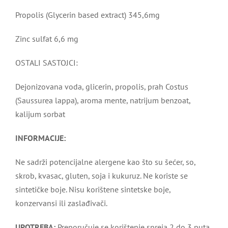
Propolis (Glycerin based extract) 345,6mg
Zinc sulfat 6,6 mg
OSTALI SASTOJCI:
Dejonizovana voda, glicerin, propolis, prah Costus
(Saussurea lappa), aroma mente, natrijum benzoat,
kalijum sorbat
INFORMACIJE:
Ne sadrži potencijalne alergene kao što su šećer, so,
skrob, kvasac, gluten, soja i kukuruz. Ne koriste se
sintetičke boje. Nisu korištene sintetske boje,
konzervansi ili zaslađivači.
UPOTREBA:
Preporučuje se korištenje spreja 2 do 3 puta