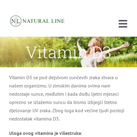
Skip
to
content
Tog
Nav
Vitamin D3
POČETNA
O NAMA
Vitamin D3 se pod dejstvom sunčevih zraka stvara u
PROIZVODI
našem organizmu. U zimskim danima svima nam
ISTRAŽIVANJA
nedostaje sunce, međutim i kada dođu ljetni mjeseci
oprezno se izlažemo suncu da bismo izbjegli štetno
PRODAJA
djelovanje UV zraka. Zbog toga kod većine ljudi postoji
nedostatak vitamina D3.
KONTAKT
Uloga ovog vitamina je višestruka
: