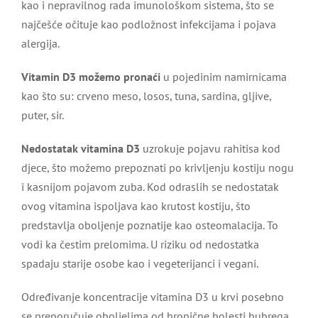
kao i nepravilnog rada imunološkom sistema, što se
najčešće očituje kao podložnost infekcijama i pojava
alergija.
Vitamin D3 možemo pronaći
u pojedinim namirnicama
kao što su: crveno meso, losos, tuna, sardina, gljive,
puter, sir.
Nedostatak vitamina D3
uzrokuje pojavu rahitisa kod
djece, što možemo prepoznati po krivljenju kostiju nogu
i kasnijom pojavom zuba. Kod odraslih se nedostatak
ovog vitamina ispoljava kao krutost kostiju, što
predstavlja oboljenje poznatije kao osteomalacija. To
vodi ka čestim prelomima. U riziku od nedostatka
spadaju starije osobe kao i vegeterijanci i vegani.
Određivanje koncentracije vitamina D3 u krvi posebno
se preporučuje oboljelima od hronične bolesti bubrega,